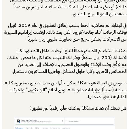
بشكل جميل، مع إمكانية مشاركتها مع أصدقائك وعائلتك (للاطمئنان
عليك) أو حتى متابعيك على الشبكات الاجتماعية. آخر ميزتين تحديداً
ساهمتا في النمو السريع للتطبيق.
في البداية، لم يحالفهم الحظ بسبب إطلاق التطبيق في عام 2019، قبيل
توقف الرحلات أثناء جائحة كورونا. لكن بعد ذلك، ارتفعت إيراداتهم الشهرية
من الاشتراكات بشكل سريع حتى تجاوزت مليوني ريال شهرياً!
يمكنك استخدام التطبيق مجاناً لتتبع الرحلات داخل التطبيق، لكن
الاشتراك (200 ريال سنوياً) يوفر لك تنبيهات حيّة لكل ما يخص رحلتك،
مع توقّع وقت الإقلاع والوصول الحقيقي، بالإضافة إلى العديد من
الخصائص الأخرى، وكلها حلول لمشاكل يواجهها المسافرون باستمرار.
طموحي في الحياة هو مشكلة يمكن حلّها من خلال تطبيق صغير وبتكاليف
بسيطة (نسبياً) وبإيرادات مليونية ♥️، ودع أحلام "اليونيكورن" والشركات
المليارية ترهق أصحابها.
هل تعتقد أن هناك مشكلة يمكنك حلّها رقمياً عبر تطبيق؟