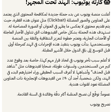
😱 كارثة يوتيوب: الهند تحت المجهر!
أعلنت منصة يوتيوب عن بدء حملة جديدة لمكافحة المحتوى الذي يعتمد
على العناوين والصور المضللة (Clickbait) مثل عنوان هذه الفقرة، حيث
يتم تقديم محتوى لا يعكس ما يظهر في العنوان أو الصورة المصاحبة له.
تستهدف هذه الحملة بشكل خاص الفيديوهات التي تتناول الأخبار العاجلة
أو الأحداث الجارية، وتعتبر خطوة لتعزيز الشفافية والثقة بين المنصة
ومستخدميها. بدأت يوتيوب بتنفيذ هذه الإجراءات في الهند كمرحلة أولى
قبل التوسع إلى باقي الدول خلال الأشهر المقبلة.
لا أعلم سبب تأخر يوتيوب في اتخاذ قرار مهم كهذا، خاصة بعد وقوع عدد
كبير من المستخدمين، ولسنوات طويلة، ضحايا لفيديوهات مثل "شاهد
قبل الحذف" وأشباهها. لا أعرف السبب الحقيقي وراء اختيارهم البدء في
الهند، ولكن شخصياً، أجد أن ٩٠٪ من الفيديوهات الإنجليزية ذات العناوين
المضللة تعود لقنوات هندية.
عموماً: توقّع أن تصبح المنصّة أكثر دقّة وفائدة في السنة القادمة.
تصريح يوتيوب