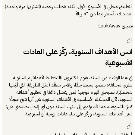
التطبيق مجاني في الأسبوع الأول، لكنه يتطلب رخصة (تشتريها مرة واحدة)
بعد ذلك بأسعار تبدأ من ٥٦ ريالاً.
تطبيق LookAway
انس الأهداف السنوية، ركّز على العادات
الأسبوعية
في هذا الوقت من السنة، يقوم الكثيرون بالتخطيط لأهدافهم السنوية
بطرق مختلفة؛ بعضها بسيط جدًا، والآخر معقّد (مثل الطريقة التي أتبّعها
شخصيًا). نصيحتي اليوم موجهة لمن يفشل دائمًا في تحقيق أهدافه
السنوية، لأن المشكلة الأساسية في الأهداف السنوية هي أنها تتيح مجالًا
كبيرًا للتسويف، مما قد يؤدي إلى انتهاء السنة دون أي إنجاز. نصيحتي هي:
انسَ أهدافك السنوية، وركّز على بناء عادات يومية أو أسبوعية.